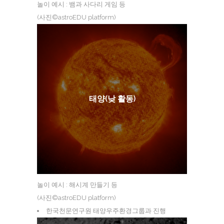
놀이 예시 : 뱀과 사다리 게임 등
(사진©astroEDU platform)
태양(낮 활동)
놀이 예시 : 해시계 만들기 등
(사진©astroEDU platform)
한국천문연구원 태양우주환경그룹과 진행