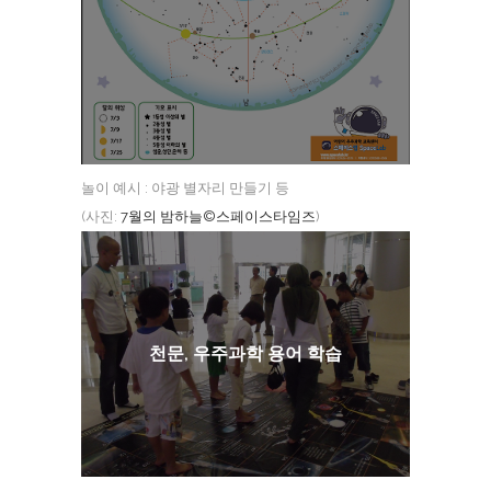
놀이 예시 : 야광 별자리 만들기 등
(사진:
7월의 밤하늘©스페이스타임즈
)
천문, 우주과학 용어 학습