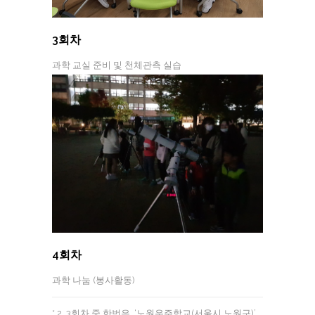
3회차
과학 교실 준비 및 천체관측 실습
4회차
과학 나눔 (봉사활동)
* 2, 3회차 중 한번은 ‘노원우주학교(서울시 노원구)’