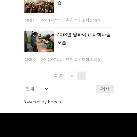
습
정애 이
|
2019.07.04
|
추천 0
|
조회 3636
2018년 영파여고 과학나눔
모습
정애 이
|
2019.07.04
|
추천 0
|
조회 2699
처음
«
2
검색
Powered by KBoard