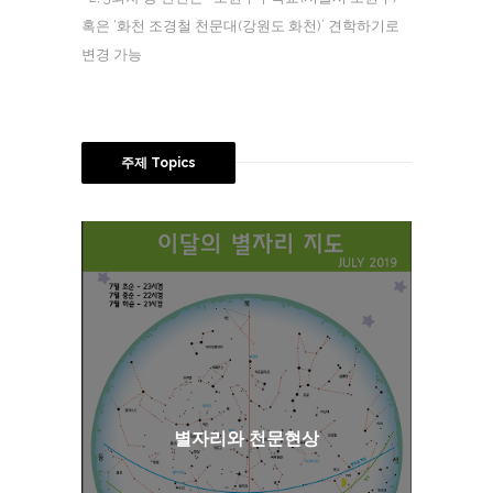
혹은 ‘화천 조경철 천문대(강원도 화천)’ 견학하기로
변경 가능
주제 Topics
별자리와 천문현상