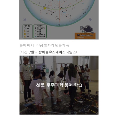
놀이 예시 : 야광 별자리 만들기 등
(사진:
7월의 밤하늘©스페이스타임즈
)
천문, 우주과학 용어 학습