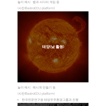
놀이 예시 : 뱀과 사다리 게임 등
(사진©astroEDU platform)
태양(낮 활동)
놀이 예시 : 해시계 만들기 등
(사진©astroEDU platform)
한국천문연구원 태양우주환경그룹과 진행