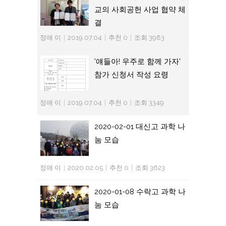
교의 사회공헌 사업 협약 체
결
정애 이
|
2019.07.04
|
추천 0
|
조회 3983
'얘들아! 우주로 함께 가자'
참가 신청서 작성 요령
정애 이
|
2019.07.04
|
추천 0
|
조회 3349
2020-02-01 대신고 과학 나
눔 모습
정애 이
|
2020.02.05
|
추천 0
|
조회 3623
2020-01-08 수락고 과학 나
눔 모습