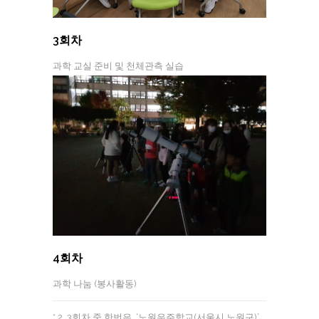
3회차
과학 교실 준비 및 천체관측 실습
4회차
과학 나눔 (봉사활동)
* 2, 3회차 중 한번은 ‘노원우주학교(서울시 노원구)’