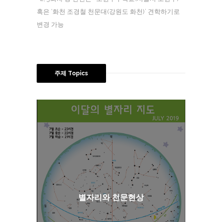
혹은 ‘화천 조경철 천문대(강원도 화천)’ 견학하기로
변경 가능
주제 Topics
별자리와 천문현상