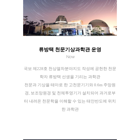
류방택 천문기상과학관 운영
Now
국보 제228호 천상열차분야지도 작성에 공헌한 천문
학자 류방택 선생을 기리는 과학관
천문과 기상을 테마로 한 고천문기기와 0.6m 주망원
경, 보조망원경 및 천체투영기가 설치되어 과거로부
터 내려온 천문학을 이해할 수 있는 태안반도에 위치
한 과학관