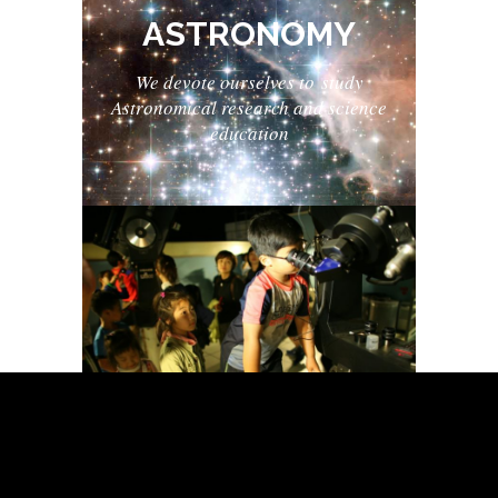
ASTRONOMY
We
devote ourselves to
study
Astronomical research and science
education