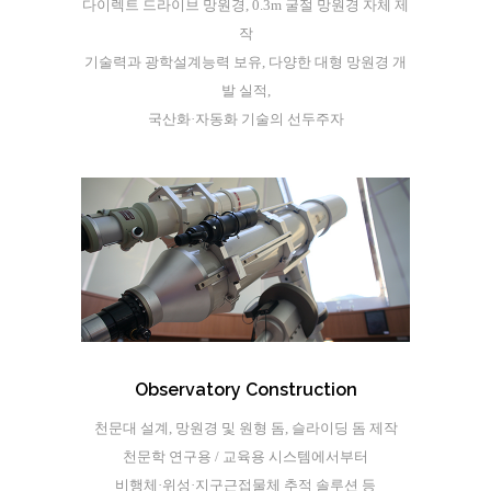
다이렉트 드라이브 망원경, 0.3m 굴절 망원경 자체 제
작
기술력과 광학설계능력 보유, 다양한 대형 망원경 개
발 실적,
국산화·자동화 기술의 선두주자
Observatory Construction
천문대 설계, 망원경 및 원형 돔, 슬라이딩 돔 제작
천문학 연구용 / 교육용 시스템에서부터
비행체·위성·지구근접물체 추적 솔루션 등