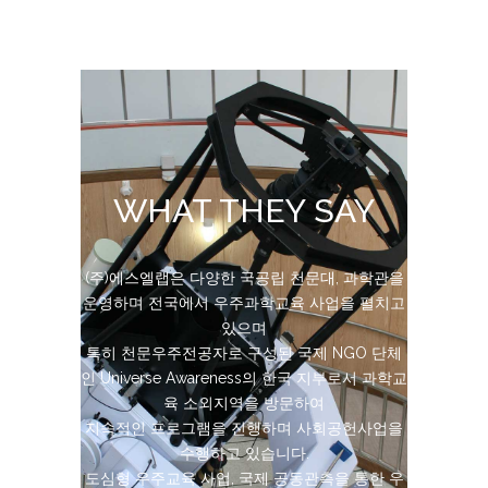
WHAT THEY SAY
2000년 10월 설립된 (주)에스엘랩은 천체망원경
(주)에스엘랩은 다양한 국공립 천문대, 과학관을
운영하며 전국에서 우주과학교육 사업을 펼치고
개발, 제작을 통해 국내 다양한 천문대에 망원경
을 공급해왔습니다.
있으며
현재 미터급 천체망원경 제작 · 공급 사업과 함께
특히 천문우주전공자로 구성된 국제 NGO 단체
인 Universe Awareness의 한국 지부로서 과학교
관측기기 자동제어 및 분산 다중 망원경 분야를
육 소외지역을 방문하여
집중 연구 중입니다.
지상관측용 망원경을 넘어 우주망원경에 이르기
지속적인 프로그램을 진행하며 사회공헌사업을
까지 하드웨어와 소프트웨어가 균형을 이루는
수행하고 있습니다.
도심형 우주교육 사업, 국제 공동관측을 통한 우
완전한 한국형 망원경을 제작하고 이를 통해 학