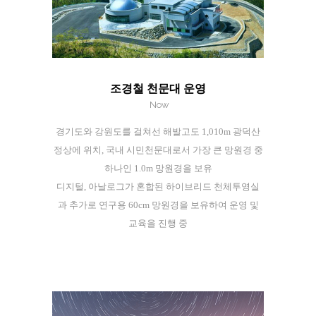
조경철 천문대 운영
Now
경기도와 강원도를 걸쳐선 해발고도 1,010m 광덕산
정상에 위치, 국내 시민천문대로서 가장 큰 망원경 중
하나인 1.0m 망원경을 보유
디지털, 아날로그가 혼합된 하이브리드 천체투영실
과 추가로 연구용 60cm 망원경을 보유하여 운영 및
교육을 진행 중