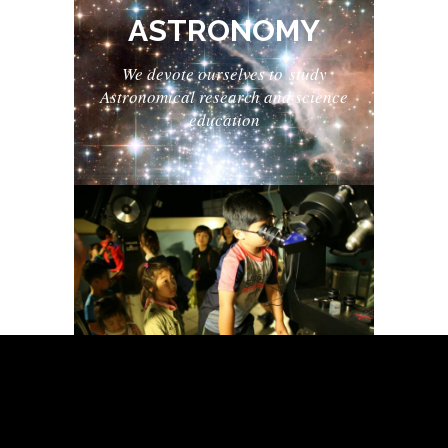
ASTRONOMY
We
devote ourselves to
study
Astronomical research and science
education