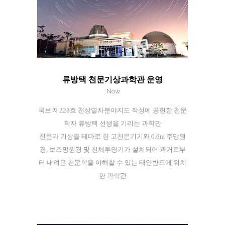
류방택 천문기상과학관 운영
Now
국보 제228호 천상열차분야지도 작성에 공헌한 천문
학자 류방택 선생을 기리는 과학관
천문과 기상을 테마로 한 고천문기기와 0.6m 주망원
경, 보조망원경 및 천체투영기가 설치되어 과거로부
터 내려온 천문학을 이해할 수 있는 태안반도에 위치
한 과학관