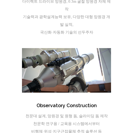
다이렉트 드라이브 망원경, 0.3m 굴절 망원경 자체 제
작
기술력과 광학설계능력 보유, 다양한 대형 망원경 개
발 실적,
국산화·자동화 기술의 선두주자
Observatory Construction
천문대 설계, 망원경 및 원형 돔, 슬라이딩 돔 제작
천문학 연구용 / 교육용 시스템에서부터
비행체·위성·지구근접물체 추적 솔루션 등