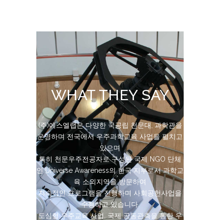
WHAT THEY SAY
2000년 10월 설립된 (주)에스엘랩은 천체망원경
(주)에스엘랩은 다양한 국공립 천문대, 과학관을
운영하며 전국에서 우주과학교육 사업을 펼치고
개발, 제작을 통해 국내 다양한 천문대에 망원경
을 공급해왔습니다.
있으며
현재 미터급 천체망원경 제작 · 공급 사업과 함께
특히 천문우주전공자로 구성된 국제 NGO 단체
인 Universe Awareness의 한국 지부로서 과학교
관측기기 자동제어 및 분산 다중 망원경 분야를
육 소외지역을 방문하여
집중 연구 중입니다.
지상관측용 망원경을 넘어 우주망원경에 이르기
지속적인 프로그램을 진행하며 사회공헌사업을
까지 하드웨어와 소프트웨어가 균형을 이루는
수행하고 있습니다.
도심형 우주교육 사업, 국제 공동관측을 통한 우
완전한 한국형 망원경을 제작하고 이를 통해 학