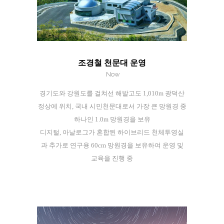
조경철 천문대 운영
Now
경기도와 강원도를 걸쳐선 해발고도 1,010m 광덕산
정상에 위치, 국내 시민천문대로서 가장 큰 망원경 중
하나인 1.0m 망원경을 보유
디지털, 아날로그가 혼합된 하이브리드 천체투영실
과 추가로 연구용 60cm 망원경을 보유하여 운영 및
교육을 진행 중